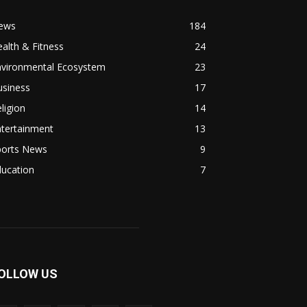
ews
184
alth & Fitness
24
nvironmental Ecosystem
23
usiness
17
ligion
14
ntertainment
13
ports News
9
ducation
7
OLLOW US