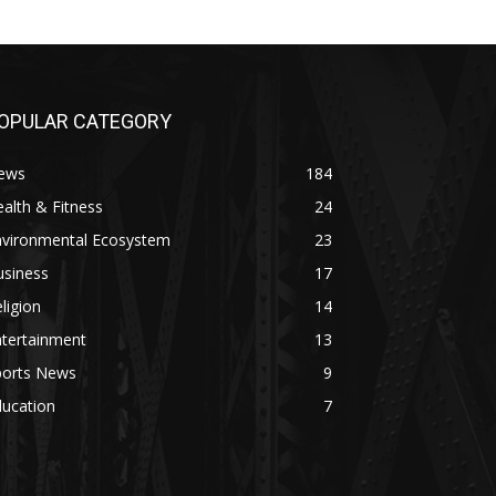
OPULAR CATEGORY
ews
184
alth & Fitness
24
nvironmental Ecosystem
23
usiness
17
ligion
14
ntertainment
13
ports News
9
ducation
7