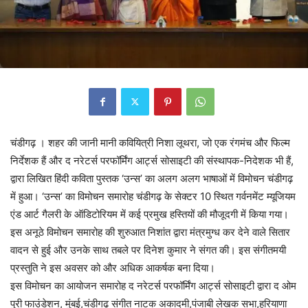
चंडीगढ़ । शहर की जानी मानी कवियित्री निशा लूथरा, जो एक रंगमंच और फिल्म
निर्देशक हैं और द नरेटर्स परफॉर्मिंग आर्ट्स सोसाइटी की संस्थापक-निदेशक भी हैं,
द्वारा लिखित हिंदी कविता पुस्तक ‘उन्स’ का अलग अलग भाषाओं में विमोचन चंडीगढ़
में हुआ। ‘उन्स’ का विमोचन समारोह चंडीगढ़ के सेक्टर 10 स्थित गर्वनमेंट म्यूजियम
एंड आर्ट गैलरी के ऑडिटोरियम में कई प्रमुख हस्तियों की मौजूदगी में किया गया।
इस अनूठे विमोचन समारोह की शुरुआत निशांत द्वारा मंत्रमुग्ध कर देने वाले सितार
वादन से हुई और उनके साथ तबले पर दिनेश कुमार ने संगत की। इस संगीतमयी
प्रस्तुति ने इस अवसर को और अधिक आकर्षक बना दिया।
इस विमोचन का आयोजन समारोह द नरेटर्स परफॉर्मिंग आर्ट्स सोसाइटी द्वारा द ओम
पुरी फाउंडेशन, मुंबई,चंडीगढ़ संगीत नाटक अकादमी,पंजाबी लेखक सभा,हरियाणा