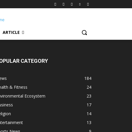
ARTICLE
OPULAR CATEGORY
ews
184
alth & Fitness
24
nvironmental Ecosystem
23
usiness
17
ligion
14
ntertainment
13
ports News
9