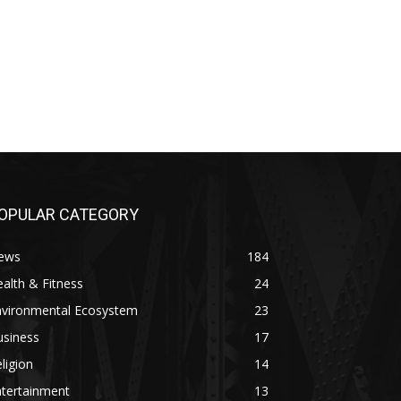
OPULAR CATEGORY
ews
184
alth & Fitness
24
nvironmental Ecosystem
23
usiness
17
ligion
14
ntertainment
13